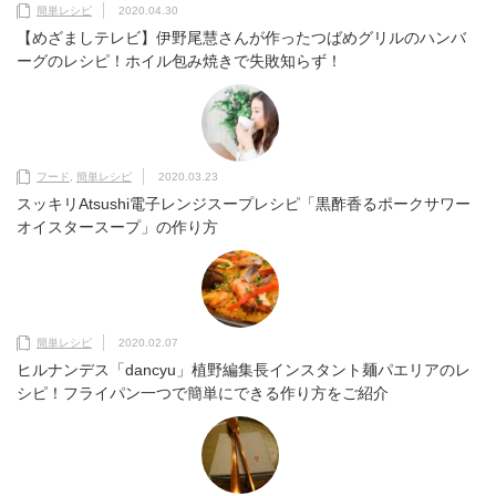
簡単レシピ
2020.04.30
【めざましテレビ】伊野尾慧さんが作ったつばめグリルのハンバ
ーグのレシピ！ホイル包み焼きで失敗知らず！
フード
,
簡単レシピ
2020.03.23
スッキリAtsushi電子レンジスープレシピ「黒酢香るポークサワー
オイスタースープ」の作り方
簡単レシピ
2020.02.07
ヒルナンデス「dancyu」植野編集長インスタント麺パエリアのレ
シピ！フライパン一つで簡単にできる作り方をご紹介