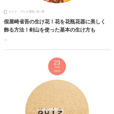
テレビ番組
,
習い事
ライフ
假屋崎省吾の生け花！花を花瓶花器に美しく
飾る方法！剣山を使った基本の生け方も
…
23
Feb
2018