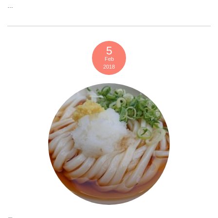
…
5
Feb
2018