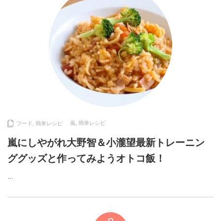
嵐
,
簡単レシピ
フード
,
簡単レシピ
嵐にしやがれ大野智＆小瀧望最新トレーニン
ググッズと作ってみようオトコ飯！
…