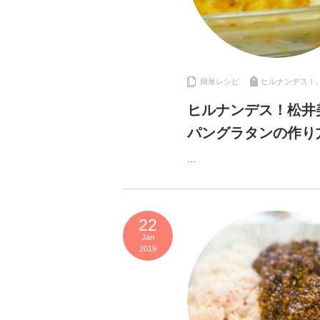
簡単レシピ
ヒルナンデス！
,
ヒルナンデス！松井
パングラタンの作り
…
22
Jan
2019