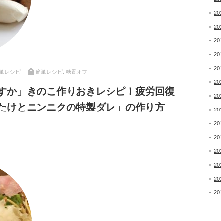
20
20
20
20
20
単レシピ
簡単レシピ
,
糖質オフ
20
すか」きのこ作りおきレシピ！疲労回復
20
たけとニンニクの特製ダレ」の作り方
20
20
20
20
20
20
20