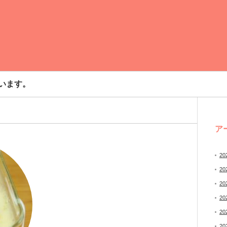
います。
ア
20
20
20
20
20
20