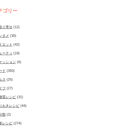
テゴリー
取り寄せ
(12)
ンタメ
(30)
イエット
(42)
ューティ
(19)
ァッション
(6)
ード
(350)
ルス
(25)
イフ
(27)
糖質レシピ
(31)
りおきレシピ
(44)
分類
(2)
単レシピ
(274)