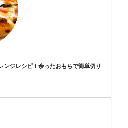
レンジレシピ！余ったおもちで簡単切り