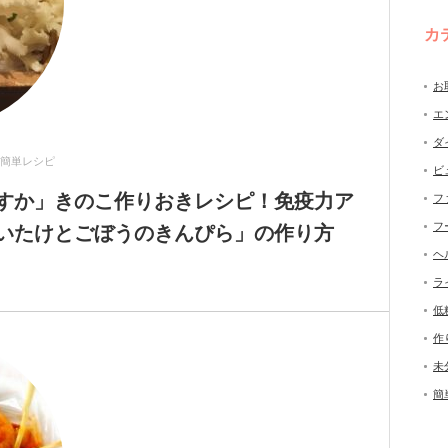
カ
お
エ
ダ
簡単レシピ
ビ
すか」きのこ作りおきレシピ！免疫力ア
フ
フ
いたけとごぼうのきんぴら」の作り方
ヘ
ラ
低
作
未
簡