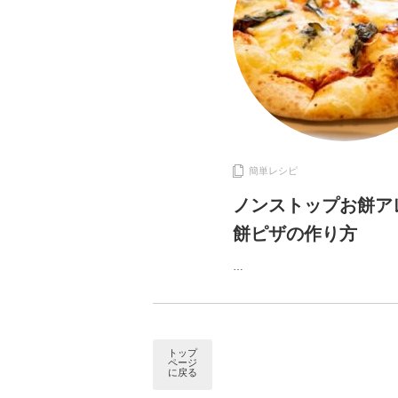
簡単レシピ
ノンストップお餅ア
餅ピザの作り方
…
トップ
ページ
に戻る