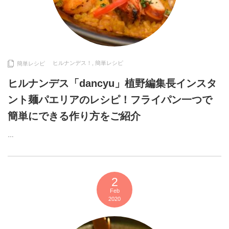
ヒルナンデス！
,
簡単レシピ
簡単レシピ
ヒルナンデス「dancyu」植野編集長インスタ
ント麺パエリアのレシピ！フライパン一つで
簡単にできる作り方をご紹介
…
2
Feb
2020