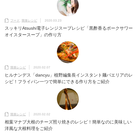
フード
,
簡単レシピ
2020.03.23
スッキリAtsushi電子レンジスープレシピ「黒酢香るポークサワー
オイスタースープ」の作り方
簡単レシピ
2020.02.07
ヒルナンデス「dancyu」植野編集長インスタント麺パエリアのレ
シピ！フライパン一つで簡単にできる作り方をご紹介
簡単レシピ
2020.02.02
相葉マナブ大根のチーズ照り焼きのレシピ！簡単なのに美味しい
洋風な大根料理をご紹介