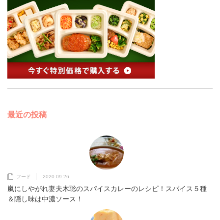
最近の投稿
フード
2020.09.26
嵐にしやがれ妻夫木聡のスパイスカレーのレシピ！スパイス５種
＆隠し味は中濃ソース！