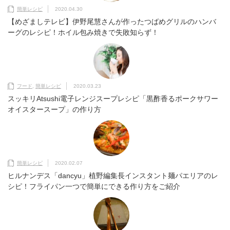
簡単レシピ
2020.04.30
【めざましテレビ】伊野尾慧さんが作ったつばめグリルのハンバ
ーグのレシピ！ホイル包み焼きで失敗知らず！
フード
,
簡単レシピ
2020.03.23
スッキリAtsushi電子レンジスープレシピ「黒酢香るポークサワー
オイスタースープ」の作り方
簡単レシピ
2020.02.07
ヒルナンデス「dancyu」植野編集長インスタント麺パエリアのレ
シピ！フライパン一つで簡単にできる作り方をご紹介