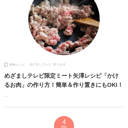
めざましテレビ
,
作りおき
簡単レシピ
めざましテレビ限定ミート矢澤レシピ「かけ
るお肉」の作り方！簡単＆作り置きにもOKI！
…
4
May