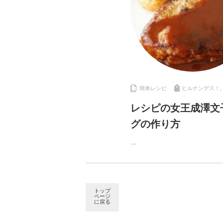
簡単レシピ
ヒルナンデス！
,
レシピの女王成澤文
グの作り方
…
トップ
ページ
に戻る