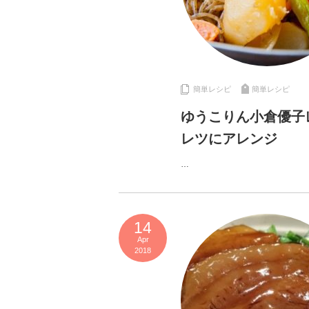
簡単レシピ
簡単レシピ
ゆうこりん小倉優子
レツにアレンジ
…
14
Apr
2018