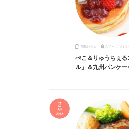
簡単レシピ
スイーツ
,
メレン
ぺこ＆りゅうちぇる
ル」＆九州パンケー
…
2
Apr
2018