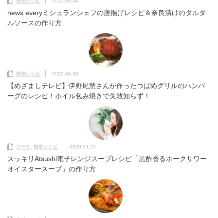
簡単レシピ
2020.05.04
news everyミシュランシェフの唐揚げレシピ＆奈良漬けのタルタ
ルソースの作り方
簡単レシピ
2020.04.30
【めざましテレビ】伊野尾慧さんが作ったつばめグリルのハンバ
ーグのレシピ！ホイル包み焼きで失敗知らず！
フード
,
簡単レシピ
2020.03.23
スッキリAtsushi電子レンジスープレシピ「黒酢香るポークサワー
オイスタースープ」の作り方