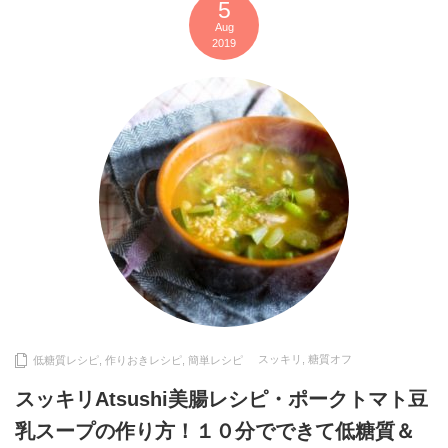
5
Aug
2019
スッキリ
,
糖質オフ
低糖質レシピ
,
作りおきレシピ
,
簡単レシピ
スッキリAtsushi美腸レシピ・ポークトマト豆
乳スープの作り方！１０分でできて低糖質＆