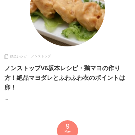
ノンストップ
簡単レシピ
ノンストップV6坂本レシピ・鶏マヨの作り
方！絶品マヨダレとふわふわ衣のポイントは
卵！
…
9
May