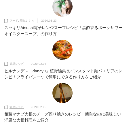
フード
,
簡単レシピ
2020.03.23
スッキリAtsushi電子レンジスープレシピ「黒酢香るポークサワー
オイスタースープ」の作り方
簡単レシピ
2020.02.07
ヒルナンデス「dancyu」植野編集長インスタント麺パエリアのレ
シピ！フライパン一つで簡単にできる作り方をご紹介
簡単レシピ
2020.02.02
相葉マナブ大根のチーズ照り焼きのレシピ！簡単なのに美味しい
洋風な大根料理をご紹介