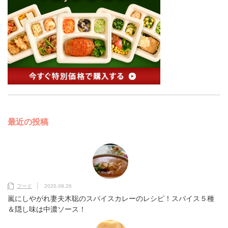
最近の投稿
フード
2020.09.26
嵐にしやがれ妻夫木聡のスパイスカレーのレシピ！スパイス５種
＆隠し味は中濃ソース！