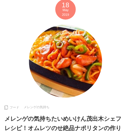
18
May
2019
メレンゲの気持ち
フード
メレンゲの気持ちたいめいけん茂出木シェフ
レシピ！オムレツのせ絶品ナポリタンの作り