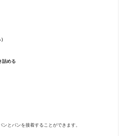
。
る）
き詰める
パンとパンを接着することができます。