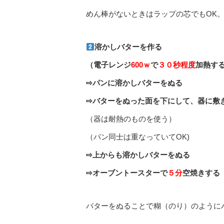
めん棒がないときはラップの芯でもOK
溶かしバターを作る
（電子レンジ
600ｗ
で
３０秒程度
加熱す
⇨パンに溶かしバターをぬる
⇨バターをぬった面を下にして、器に敷
（器は耐熱のものを使う）
（パン同士は重なっていてOK)
⇨上からも溶かしバターをぬる
⇨オーブントースターで
５分
空焼きする
バターをぬることで糊（のり）のように