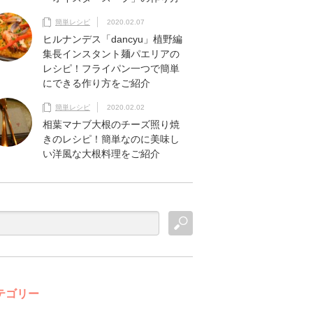
簡単レシピ
2020.02.07
ヒルナンデス「dancyu」植野編
集長インスタント麺パエリアの
レシピ！フライパン一つで簡単
にできる作り方をご紹介
簡単レシピ
2020.02.02
相葉マナブ大根のチーズ照り焼
きのレシピ！簡単なのに美味し
い洋風な大根料理をご紹介
テゴリー