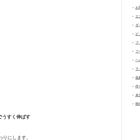
お
エ
ダ
ビ
フ
フ
ヘ
ラ
低
作
未
簡
でうすく伸ばす
わりにします。