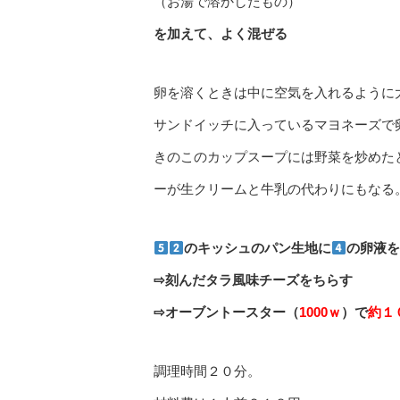
（お湯で溶かしたもの）
を加えて、よく混ぜる
卵を溶くときは中に空気を入れるように
サンドイッチに入っているマヨネーズで
きのこのカップスープには野菜を炒めた
ーが生クリームと牛乳の代わりにもなる
のキッシュのパン生地に
の卵液
⇨刻んだタラ風味チーズをちらす
⇨オーブントースター（
1000ｗ
）で
約１
調理時間２０分。