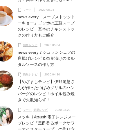
フード
2020.05.04
news every「スープストックト
ーキョー」ゴッホの玉葱スープ
のレシピ！基本のチキンストッ
クの作り方もご紹介
簡単レシピ
2020.05.04
news everyミシュランシェフの
唐揚げレシピ＆奈良漬けのタル
タルソースの作り方
簡単レシピ
2020.04.30
【めざましテレビ】伊野尾慧さ
んが作ったつばめグリルのハン
バーグのレシピ！ホイル包み焼
きで失敗知らず！
フード
,
簡単レシピ
2020.03.23
スッキリAtsushi電子レンジスー
プレシピ「黒酢香るポークサワ
ーオイスタースープ」の作り方