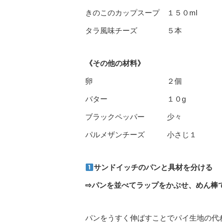
きのこのカップスープ １５０ml
タラ風味チーズ ５本
《その他の材料》
卵 ２個
バター １０g
ブラックペッパー 少々
パルメザンチーズ 小さじ１
サンドイッチのパンと具材を分ける
⇨パンを並べてラップをかぶせ、めん棒
パンをうすく伸ばすことでパイ生地の代