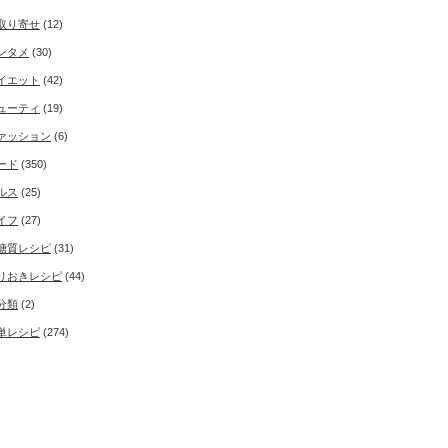
取り寄せ
(12)
ンタメ
(30)
イエット
(42)
ューティ
(19)
ァッション
(6)
ード
(350)
ルス
(25)
イフ
(27)
糖質レシピ
(31)
りおきレシピ
(44)
分類
(2)
単レシピ
(274)