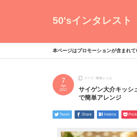
50'sインタレスト
本ページはプロモーションが含まれて
フード
,
簡単レシピ
7
Apr
サイゲン大介キッシ
2017
で簡単アレンジ
Tweet
Share
Hatena
Pock