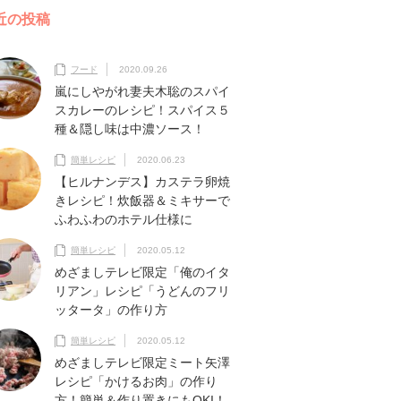
近の投稿
フード
2020.09.26
嵐にしやがれ妻夫木聡のスパイ
スカレーのレシピ！スパイス５
種＆隠し味は中濃ソース！
簡単レシピ
2020.06.23
【ヒルナンデス】カステラ卵焼
きレシピ！炊飯器＆ミキサーで
ふわふわのホテル仕様に
簡単レシピ
2020.05.12
めざましテレビ限定「俺のイタ
リアン」レシピ「うどんのフリ
ッタータ」の作り方
簡単レシピ
2020.05.12
めざましテレビ限定ミート矢澤
レシピ「かけるお肉」の作り
方！簡単＆作り置きにもOKI！