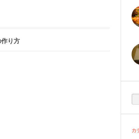
の作り方
カ