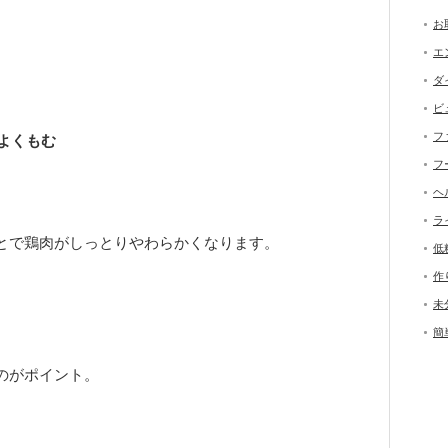
お
エ
ダ
ビ
フ
よくもむ
フ
ヘ
ラ
とで鶏肉がしっとりやわらかくなります。
低
作
未
簡
のがポイント。