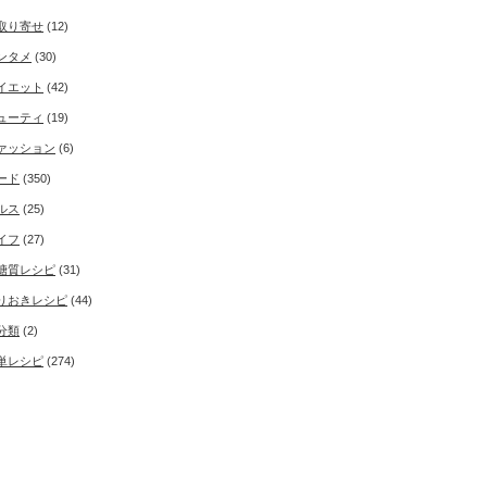
取り寄せ
(12)
ンタメ
(30)
イエット
(42)
ューティ
(19)
ァッション
(6)
ード
(350)
ルス
(25)
イフ
(27)
糖質レシピ
(31)
りおきレシピ
(44)
分類
(2)
単レシピ
(274)