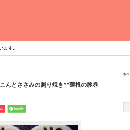
います。
本ペ
こんとささみの照り焼き””蓮根の豚巻
et
feedly