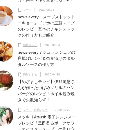
フード
2020.05.04
news every「スープストックト
ーキョー」ゴッホの玉葱スープ
のレシピ！基本のチキンストッ
クの作り方もご紹介
簡単レシピ
2020.05.04
news everyミシュランシェフの
唐揚げレシピ＆奈良漬けのタル
タルソースの作り方
簡単レシピ
2020.04.30
【めざましテレビ】伊野尾慧さ
んが作ったつばめグリルのハン
バーグのレシピ！ホイル包み焼
きで失敗知らず！
フード
,
簡単レシピ
2020.03.23
スッキリAtsushi電子レンジスー
プレシピ「黒酢香るポークサワ
ーオイスタースープ」の作り方