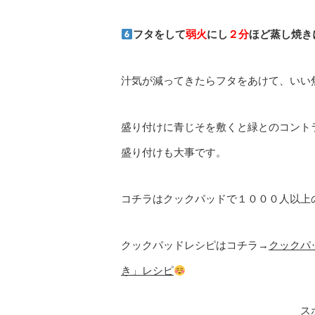
フタをして
弱火
にし
２分
ほど蒸し焼き
汁気が減ってきたらフタをあけて、いい
盛り付けに青じそを敷くと緑とのコント
盛り付けも大事です。
コチラはクックパッドで１０００人以上
クックパッドレシピはコチラ→
クックパッ
き」レシピ
ス