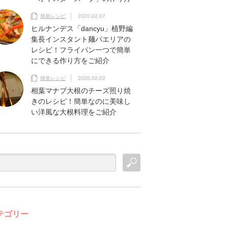
簡単レシピ
2020.02.07
ヒルナンデス「dancyu」植野編
集長インスタント麺パエリアの
レシピ！フライパン一つで簡単
にできる作り方をご紹介
簡単レシピ
2020.02.02
相葉マナブ大根のチーズ照り焼
きのレシピ！簡単なのに美味し
い洋風な大根料理をご紹介
テゴリー