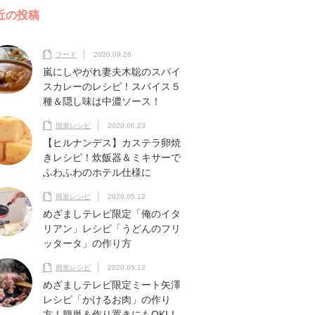
近の投稿
フード
2020.09.26
嵐にしやがれ妻夫木聡のスパイ
スカレーのレシピ！スパイス５
種＆隠し味は中濃ソース！
簡単レシピ
2020.06.23
【ヒルナンデス】カステラ卵焼
きレシピ！炊飯器＆ミキサーで
ふわふわのホテル仕様に
簡単レシピ
2020.05.12
めざましテレビ限定「俺のイタ
リアン」レシピ「うどんのフリ
ッタータ」の作り方
簡単レシピ
2020.05.12
めざましテレビ限定ミート矢澤
レシピ「かけるお肉」の作り
方！簡単＆作り置きにもOKI！