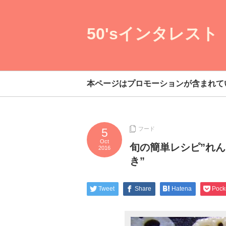
50'sインタレスト
本ページはプロモーションが含まれて
フード
5
Oct
旬の簡単レシピ”れん
2016
き”
Tweet
Share
Hatena
Pock