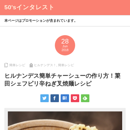
50'sインタレスト
menu
本ページはプロモーションが含まれています。
28
Jun
2018
簡単レシピ
ヒルナンデス！
,
簡単レシピ
ヒルナンデス簡単チャーシューの作り方！簗
田シェフピリ辛ねぎ叉焼麺レシピ