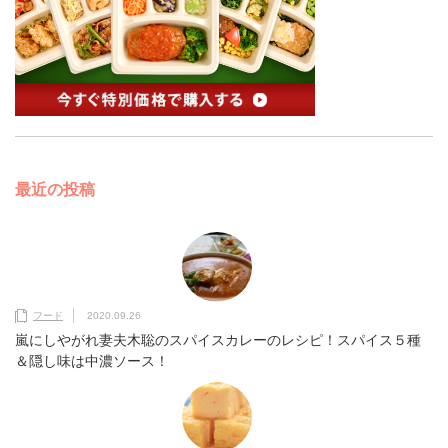
最近の投稿
フード
2020.09.26
嵐にしやがれ妻夫木聡のスパイスカレーのレシピ！スパイス５種
＆隠し味は中濃ソース！