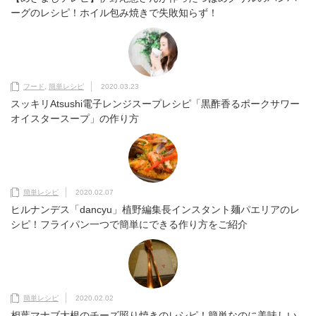
ーグのレシピ！ホイル包み焼きで失敗知らず！
フード
,
簡単レシピ
2020.03.23
スッキリAtsushi電子レンジスープレシピ「黒酢香るポークサワー
オイスタースープ」の作り方
簡単レシピ
2020.02.07
ヒルナンデス「dancyu」植野編集長インスタント麺パエリアのレ
シピ！フライパン一つで簡単にできる作り方をご紹介
簡単レシピ
2020.02.02
相葉マナブ大根のチーズ照り焼きのレシピ！簡単なのに美味しい