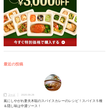
最近の投稿
フード
2020.09.26
嵐にしやがれ妻夫木聡のスパイスカレーのレシピ！スパイス５種
＆隠し味は中濃ソース！