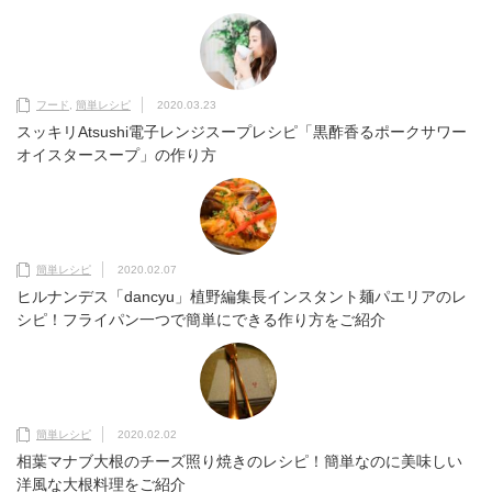
フード
,
簡単レシピ
2020.03.23
スッキリAtsushi電子レンジスープレシピ「黒酢香るポークサワー
オイスタースープ」の作り方
簡単レシピ
2020.02.07
ヒルナンデス「dancyu」植野編集長インスタント麺パエリアのレ
シピ！フライパン一つで簡単にできる作り方をご紹介
簡単レシピ
2020.02.02
相葉マナブ大根のチーズ照り焼きのレシピ！簡単なのに美味しい
洋風な大根料理をご紹介