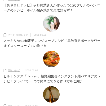
【めざましテレビ】伊野尾慧さんが作ったつばめグリルのハンバ
ーグのレシピ！ホイル包み焼きで失敗知らず！
フード
,
簡単レシピ
2020.03.23
スッキリAtsushi電子レンジスープレシピ「黒酢香るポークサワー
オイスタースープ」の作り方
簡単レシピ
2020.02.07
ヒルナンデス「dancyu」植野編集長インスタント麺パエリアのレ
シピ！フライパン一つで簡単にできる作り方をご紹介
簡単レシピ
2020.02.02