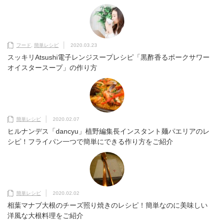
フード
,
簡単レシピ
2020.03.23
スッキリAtsushi電子レンジスープレシピ「黒酢香るポークサワー
オイスタースープ」の作り方
簡単レシピ
2020.02.07
ヒルナンデス「dancyu」植野編集長インスタント麺パエリアのレ
シピ！フライパン一つで簡単にできる作り方をご紹介
簡単レシピ
2020.02.02
相葉マナブ大根のチーズ照り焼きのレシピ！簡単なのに美味しい
洋風な大根料理をご紹介