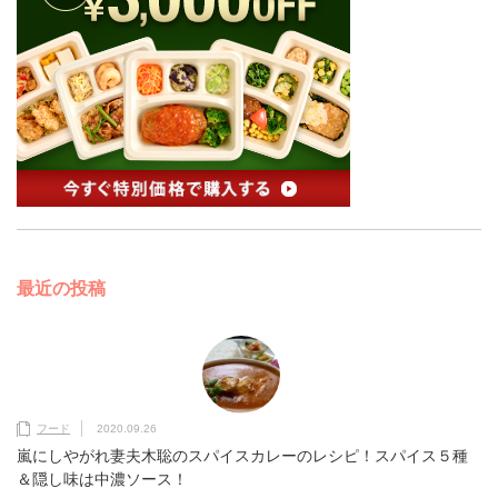
最近の投稿
フード
2020.09.26
嵐にしやがれ妻夫木聡のスパイスカレーのレシピ！スパイス５種
＆隠し味は中濃ソース！