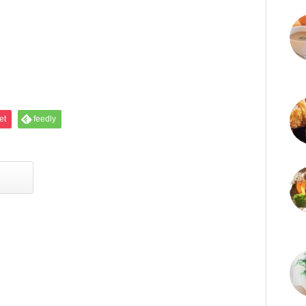
et
feedly