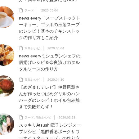
フード
2020.05.04
news every「スープストックト
ーキョー」ゴッホの玉葱スープ
のレシピ！基本のチキンストッ
クの作り方もご紹介
簡単レシピ
2020.05.04
news everyミシュランシェフの
唐揚げレシピ＆奈良漬けのタル
タルソースの作り方
簡単レシピ
2020.04.30
【めざましテレビ】伊野尾慧さ
んが作ったつばめグリルのハン
バーグのレシピ！ホイル包み焼
きで失敗知らず！
フード
,
簡単レシピ
2020.03.23
スッキリAtsushi電子レンジスー
プレシピ「黒酢香るポークサワ
ーオイスタースープ」の作り方