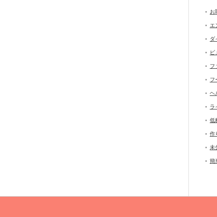
お
エ
ダ
ビ
フ
フ
ヘ
ラ
低
作
未
簡