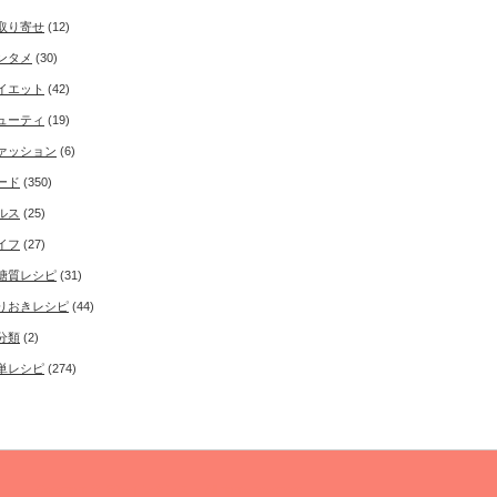
取り寄せ
(12)
ンタメ
(30)
イエット
(42)
ューティ
(19)
ァッション
(6)
ード
(350)
ルス
(25)
イフ
(27)
糖質レシピ
(31)
りおきレシピ
(44)
分類
(2)
単レシピ
(274)
Copyright ©
50'sインタレスト
All rights reserved.