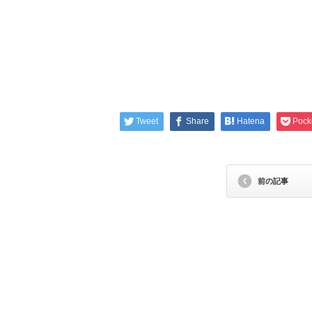
Tweet
Share
Hatena
Pock
前の記事