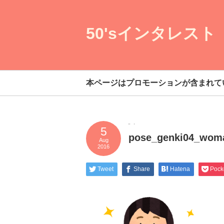
50'sインタレスト
本ページはプロモーションが含まれて
5
pose_genki04_wom
Aug
2016
Tweet
Share
Hatena
Pock