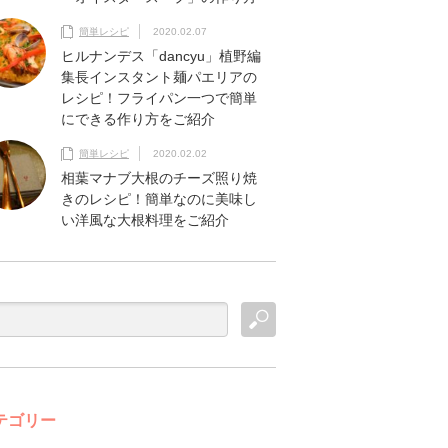
簡単レシピ
2020.02.07
ヒルナンデス「dancyu」植野編
集長インスタント麺パエリアの
レシピ！フライパン一つで簡単
にできる作り方をご紹介
簡単レシピ
2020.02.02
相葉マナブ大根のチーズ照り焼
きのレシピ！簡単なのに美味し
い洋風な大根料理をご紹介
テゴリー