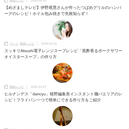
簡単レシピ
2020.04.30
【めざましテレビ】伊野尾慧さんが作ったつばめグリルのハンバ
ーグのレシピ！ホイル包み焼きで失敗知らず！
フード
,
簡単レシピ
2020.03.23
スッキリAtsushi電子レンジスープレシピ「黒酢香るポークサワー
オイスタースープ」の作り方
簡単レシピ
2020.02.07
ヒルナンデス「dancyu」植野編集長インスタント麺パエリアのレ
シピ！フライパン一つで簡単にできる作り方をご紹介