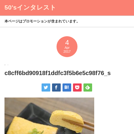
50'sインタレスト
menu
本ページはプロモーションが含まれています。
4
Apr
2017
c8cff6bd90918f1ddfc3f5b6e5c98f76_s