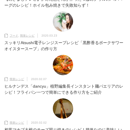
ーグのレシピ！ホイル包み焼きで失敗知らず！
フード
,
簡単レシピ
2020.03.23
スッキリAtsushi電子レンジスープレシピ「黒酢香るポークサワー
オイスタースープ」の作り方
簡単レシピ
2020.02.07
ヒルナンデス「dancyu」植野編集長インスタント麺パエリアのレ
シピ！フライパン一つで簡単にできる作り方をご紹介
簡単レシピ
2020.02.02
相葉マナブ大根のチーズ照り焼きのレシピ！簡単なのに美味しい