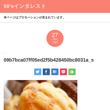
50'sインタレスト
menu
本ページはプロモーションが含まれています。
27
Oct
2017
09b7bca07ff05ed2f5b428450bc8031a_s