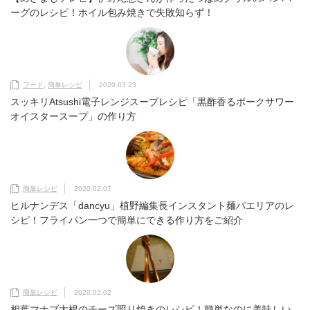
ーグのレシピ！ホイル包み焼きで失敗知らず！
フード
,
簡単レシピ
2020.03.23
スッキリAtsushi電子レンジスープレシピ「黒酢香るポークサワー
オイスタースープ」の作り方
簡単レシピ
2020.02.07
ヒルナンデス「dancyu」植野編集長インスタント麺パエリアのレ
シピ！フライパン一つで簡単にできる作り方をご紹介
簡単レシピ
2020.02.02
相葉マナブ大根のチーズ照り焼きのレシピ！簡単なのに美味しい