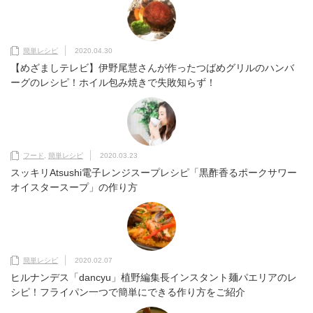
簡単レシピ
2020.04.30
【めざましテレビ】伊野尾慧さんが作ったつばめグリルのハンバ
ーグのレシピ！ホイル包み焼きで失敗知らず！
フード
,
簡単レシピ
2020.03.23
スッキリAtsushi電子レンジスープレシピ「黒酢香るポークサワー
オイスタースープ」の作り方
簡単レシピ
2020.02.07
ヒルナンデス「dancyu」植野編集長インスタント麺パエリアのレ
シピ！フライパン一つで簡単にできる作り方をご紹介