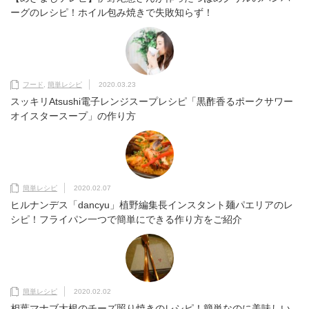
ーグのレシピ！ホイル包み焼きで失敗知らず！
フード
,
簡単レシピ
2020.03.23
スッキリAtsushi電子レンジスープレシピ「黒酢香るポークサワー
オイスタースープ」の作り方
簡単レシピ
2020.02.07
ヒルナンデス「dancyu」植野編集長インスタント麺パエリアのレ
シピ！フライパン一つで簡単にできる作り方をご紹介
簡単レシピ
2020.02.02
相葉マナブ大根のチーズ照り焼きのレシピ！簡単なのに美味しい