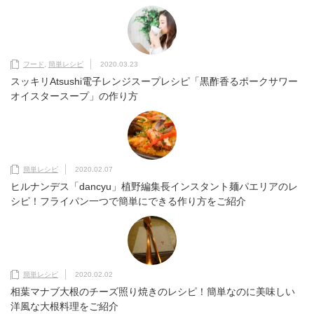
フード
,
簡単レシピ
2020.03.23
スッキリAtsushi電子レンジスープレシピ「黒酢香るポークサワー
オイスタースープ」の作り方
簡単レシピ
2020.02.07
ヒルナンデス「dancyu」植野編集長インスタント麺パエリアのレ
シピ！フライパン一つで簡単にできる作り方をご紹介
簡単レシピ
2020.02.02
相葉マナブ大根のチーズ照り焼きのレシピ！簡単なのに美味しい
洋風な大根料理をご紹介