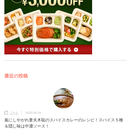
最近の投稿
フード
2020.09.26
嵐にしやがれ妻夫木聡のスパイスカレーのレシピ！スパイス５種
＆隠し味は中濃ソース！