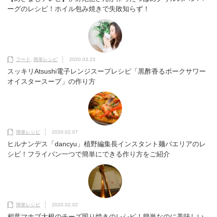
ーグのレシピ！ホイル包み焼きで失敗知らず！
フード
,
簡単レシピ
2020.03.23
スッキリAtsushi電子レンジスープレシピ「黒酢香るポークサワー
オイスタースープ」の作り方
簡単レシピ
2020.02.07
ヒルナンデス「dancyu」植野編集長インスタント麺パエリアのレ
シピ！フライパン一つで簡単にできる作り方をご紹介
簡単レシピ
2020.02.02
相葉マナブ大根のチーズ照り焼きのレシピ！簡単なのに美味しい