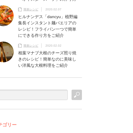
簡単レシピ
2020.02.07
ヒルナンデス「dancyu」植野編
集長インスタント麺パエリアの
レシピ！フライパン一つで簡単
にできる作り方をご紹介
簡単レシピ
2020.02.02
相葉マナブ大根のチーズ照り焼
きのレシピ！簡単なのに美味し
い洋風な大根料理をご紹介
テゴリー