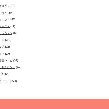
取り寄せ
(12)
ンタメ
(30)
イエット
(42)
ューティ
(19)
ァッション
(6)
ード
(350)
ルス
(25)
イフ
(27)
糖質レシピ
(31)
りおきレシピ
(44)
分類
(2)
単レシピ
(274)
Copyright ©
50'sインタレスト
All rights reserved.