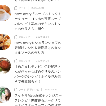
フード
2020.05.04
news every「スープストックト
ーキョー」ゴッホの玉葱スープ
のレシピ！基本のチキンストッ
クの作り方もご紹介
簡単レシピ
2020.05.04
news everyミシュランシェフの
唐揚げレシピ＆奈良漬けのタル
タルソースの作り方
簡単レシピ
2020.04.30
【めざましテレビ】伊野尾慧さ
んが作ったつばめグリルのハン
バーグのレシピ！ホイル包み焼
きで失敗知らず！
フード
,
簡単レシピ
2020.03.23
スッキリAtsushi電子レンジスー
プレシピ「黒酢香るポークサワ
ーオイスタースープ」の作り方