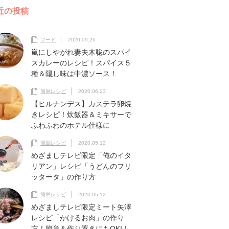
近の投稿
フード
2020.09.26
嵐にしやがれ妻夫木聡のスパイ
スカレーのレシピ！スパイス５
種＆隠し味は中濃ソース！
簡単レシピ
2020.06.23
【ヒルナンデス】カステラ卵焼
きレシピ！炊飯器＆ミキサーで
ふわふわのホテル仕様に
簡単レシピ
2020.05.12
めざましテレビ限定「俺のイタ
リアン」レシピ「うどんのフリ
ッタータ」の作り方
簡単レシピ
2020.05.12
めざましテレビ限定ミート矢澤
レシピ「かけるお肉」の作り
方！簡単＆作り置きにもOKI！