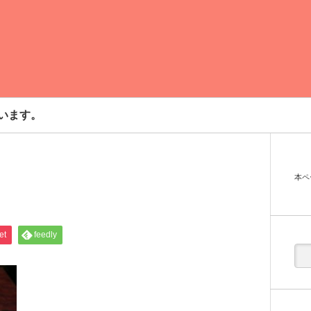
います。
本ペ
et
feedly