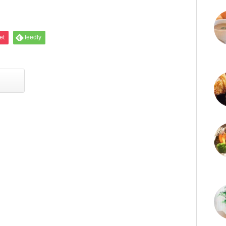
et
feedly