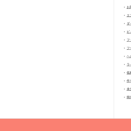
お
エ
ダ
ビ
フ
フ
ヘ
ラ
低
作
未
簡