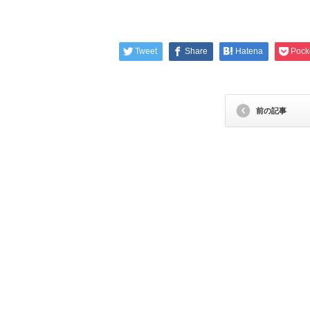
Tweet
Share
Hatena
Pock
前の記事