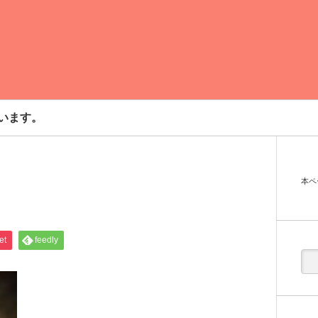
います。
本ペ
et
feedly