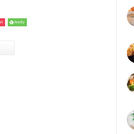
et
feedly