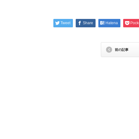
Tweet
Share
Hatena
Pock
前の記事