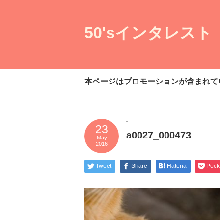
50'sインタレスト
本ページはプロモーションが含まれて
23
a0027_000473
May
2016
Tweet
Share
Hatena
Pock