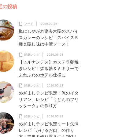
近の投稿
フード
2020.09.26
嵐にしやがれ妻夫木聡のスパイ
スカレーのレシピ！スパイス５
種＆隠し味は中濃ソース！
簡単レシピ
2020.06.23
【ヒルナンデス】カステラ卵焼
きレシピ！炊飯器＆ミキサーで
ふわふわのホテル仕様に
簡単レシピ
2020.05.12
めざましテレビ限定「俺のイタ
リアン」レシピ「うどんのフリ
ッタータ」の作り方
簡単レシピ
2020.05.12
めざましテレビ限定ミート矢澤
レシピ「かけるお肉」の作り
方！簡単＆作り置きにもOKI！