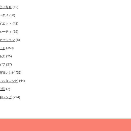
取り寄せ
(12)
ンタメ
(30)
イエット
(42)
ューティ
(19)
ァッション
(6)
ード
(350)
ルス
(25)
イフ
(27)
糖質レシピ
(31)
りおきレシピ
(44)
分類
(2)
単レシピ
(274)
Copyright ©
50'sインタレスト
All rights reserved.