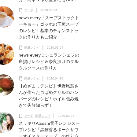
フード
2020.05.04
news every「スープストックト
ーキョー」ゴッホの玉葱スープ
のレシピ！基本のチキンストッ
クの作り方もご紹介
簡単レシピ
2020.05.04
news everyミシュランシェフの
唐揚げレシピ＆奈良漬けのタル
タルソースの作り方
簡単レシピ
2020.04.30
【めざましテレビ】伊野尾慧さ
んが作ったつばめグリルのハン
バーグのレシピ！ホイル包み焼
きで失敗知らず！
フード
,
簡単レシピ
2020.03.23
スッキリAtsushi電子レンジスー
プレシピ「黒酢香るポークサワ
ーオイスタースープ」の作り方