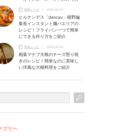
簡単レシピ
2020.02.07
ヒルナンデス「dancyu」植野編
集長インスタント麺パエリアの
レシピ！フライパン一つで簡単
にできる作り方をご紹介
簡単レシピ
2020.02.02
相葉マナブ大根のチーズ照り焼
きのレシピ！簡単なのに美味し
い洋風な大根料理をご紹介
テゴリー