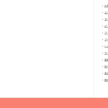
お
エ
ダ
ビ
フ
フ
ヘ
ラ
低
作
未
簡