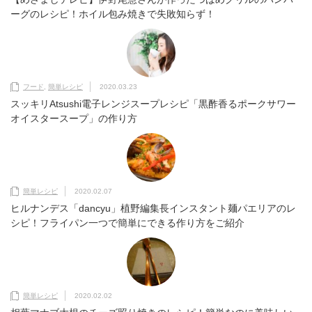
ーグのレシピ！ホイル包み焼きで失敗知らず！
フード
,
簡単レシピ
2020.03.23
スッキリAtsushi電子レンジスープレシピ「黒酢香るポークサワー
オイスタースープ」の作り方
簡単レシピ
2020.02.07
ヒルナンデス「dancyu」植野編集長インスタント麺パエリアのレ
シピ！フライパン一つで簡単にできる作り方をご紹介
簡単レシピ
2020.02.02