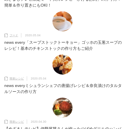
簡単＆作り置きにもOKI！
フード
2020.05.04
news every「スープストックトーキョー」ゴッホの玉葱スープの
レシピ！基本のチキンストックの作り方もご紹介
簡単レシピ
2020.05.04
news everyミシュランシェフの唐揚げレシピ＆奈良漬けのタルタ
ルソースの作り方
簡単レシピ
2020.04.30
【めざましテレビ】伊野尾慧さんが作ったつばめグリルのハンバ