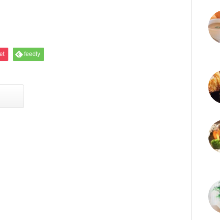
et
feedly