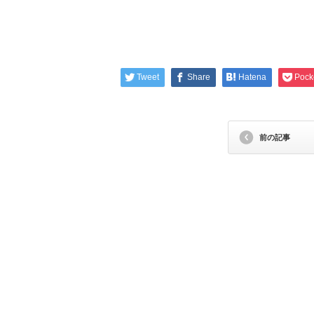
Tweet
Share
Hatena
Pock
前の記事