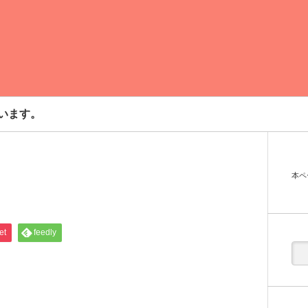
います。
本ペ
et
feedly