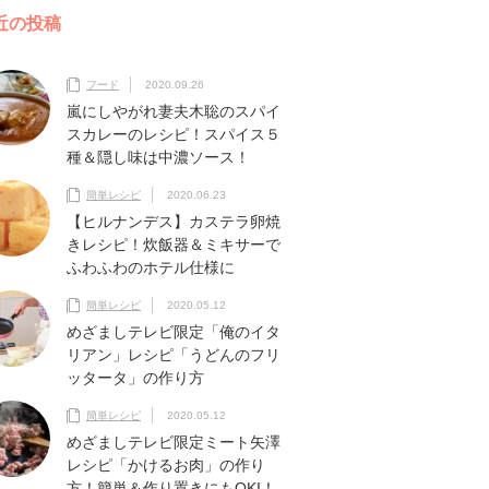
近の投稿
フード
2020.09.26
嵐にしやがれ妻夫木聡のスパイ
スカレーのレシピ！スパイス５
種＆隠し味は中濃ソース！
簡単レシピ
2020.06.23
【ヒルナンデス】カステラ卵焼
きレシピ！炊飯器＆ミキサーで
ふわふわのホテル仕様に
簡単レシピ
2020.05.12
めざましテレビ限定「俺のイタ
リアン」レシピ「うどんのフリ
ッタータ」の作り方
簡単レシピ
2020.05.12
めざましテレビ限定ミート矢澤
レシピ「かけるお肉」の作り
方！簡単＆作り置きにもOKI！