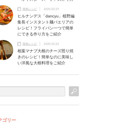
簡単レシピ
2020.02.07
ヒルナンデス「dancyu」植野編
集長インスタント麺パエリアの
レシピ！フライパン一つで簡単
にできる作り方をご紹介
簡単レシピ
2020.02.02
相葉マナブ大根のチーズ照り焼
きのレシピ！簡単なのに美味し
い洋風な大根料理をご紹介
テゴリー