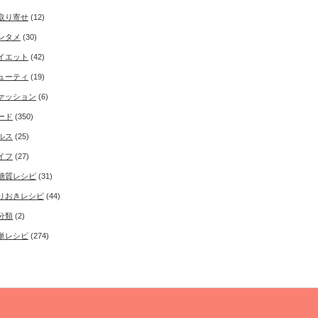
取り寄せ
(12)
ンタメ
(30)
イエット
(42)
ューティ
(19)
ァッション
(6)
ード
(350)
ルス
(25)
イフ
(27)
糖質レシピ
(31)
りおきレシピ
(44)
分類
(2)
単レシピ
(274)
Copyright ©
50'sインタレスト
All rights reserved.