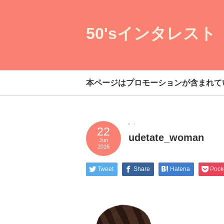
50'sインタレスト
本ページはプロモーションが含まれて
22
udetate_woman
Jun
2016
Tweet
Share
Hatena
Pock