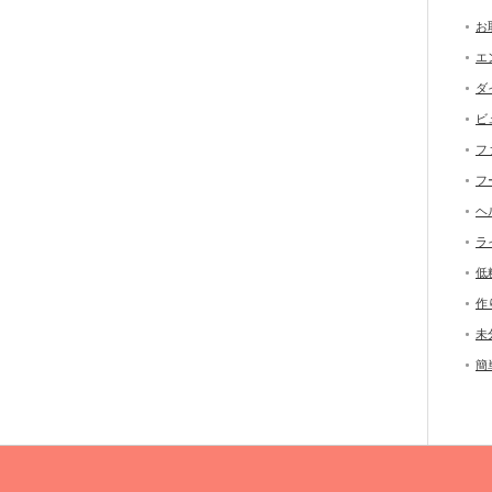
お
エ
ダ
ビ
フ
フ
ヘ
ラ
低
作
未
簡