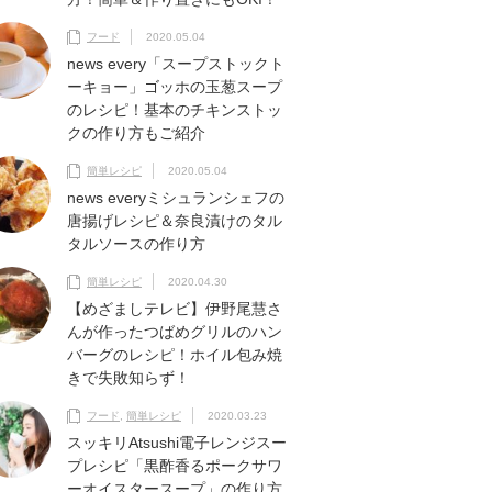
フード
2020.05.04
news every「スープストックト
ーキョー」ゴッホの玉葱スープ
のレシピ！基本のチキンストッ
クの作り方もご紹介
簡単レシピ
2020.05.04
news everyミシュランシェフの
唐揚げレシピ＆奈良漬けのタル
タルソースの作り方
簡単レシピ
2020.04.30
【めざましテレビ】伊野尾慧さ
んが作ったつばめグリルのハン
バーグのレシピ！ホイル包み焼
きで失敗知らず！
フード
,
簡単レシピ
2020.03.23
スッキリAtsushi電子レンジスー
プレシピ「黒酢香るポークサワ
ーオイスタースープ」の作り方