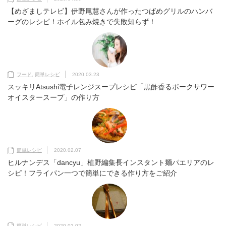
【めざましテレビ】伊野尾慧さんが作ったつばめグリルのハンバ
ーグのレシピ！ホイル包み焼きで失敗知らず！
フード
,
簡単レシピ
2020.03.23
スッキリAtsushi電子レンジスープレシピ「黒酢香るポークサワー
オイスタースープ」の作り方
簡単レシピ
2020.02.07
ヒルナンデス「dancyu」植野編集長インスタント麺パエリアのレ
シピ！フライパン一つで簡単にできる作り方をご紹介
簡単レシピ
2020.02.02