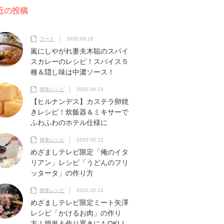
近の投稿
フード
2020.09.26
嵐にしやがれ妻夫木聡のスパイ
スカレーのレシピ！スパイス５
種＆隠し味は中濃ソース！
簡単レシピ
2020.06.23
【ヒルナンデス】カステラ卵焼
きレシピ！炊飯器＆ミキサーで
ふわふわのホテル仕様に
簡単レシピ
2020.05.12
めざましテレビ限定「俺のイタ
リアン」レシピ「うどんのフリ
ッタータ」の作り方
簡単レシピ
2020.05.12
めざましテレビ限定ミート矢澤
レシピ「かけるお肉」の作り
方！簡単＆作り置きにもOKI！