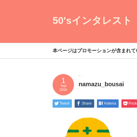
50'sインタレスト
本ページはプロモーションが含まれて
1
namazu_bousai
Sep
2016
Tweet
Share
Hatena
Pock