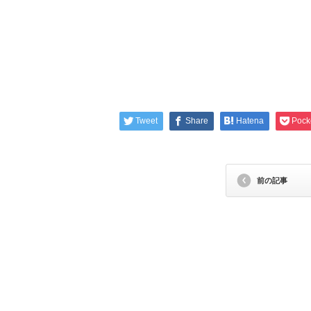
Tweet
Share
Hatena
Pock
前の記事