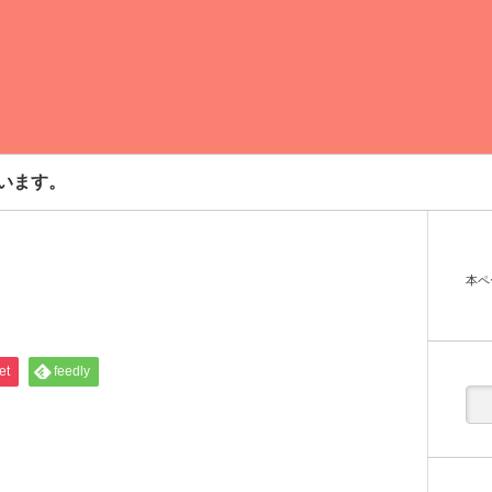
います。
本ペ
et
feedly