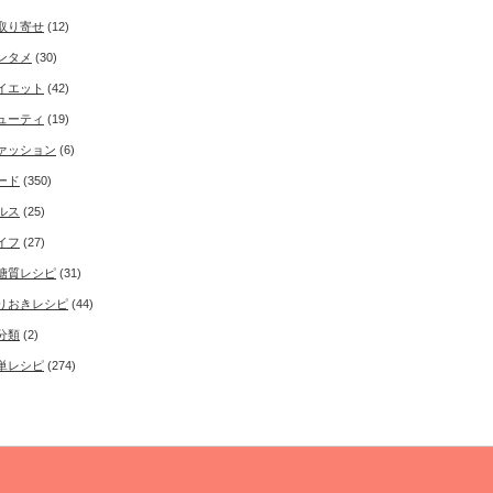
取り寄せ
(12)
ンタメ
(30)
イエット
(42)
ューティ
(19)
ァッション
(6)
ード
(350)
ルス
(25)
イフ
(27)
糖質レシピ
(31)
りおきレシピ
(44)
分類
(2)
単レシピ
(274)
Copyright ©
50'sインタレスト
All rights reserved.