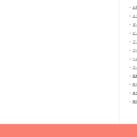
お
エ
ダ
ビ
フ
フ
ヘ
ラ
低
作
未
簡