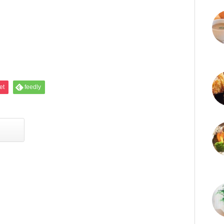
et
feedly