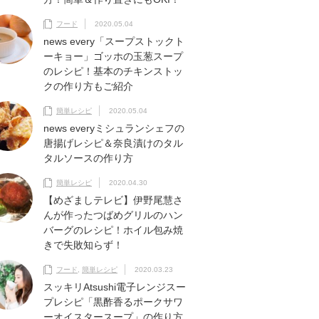
フード
2020.05.04
news every「スープストックト
ーキョー」ゴッホの玉葱スープ
のレシピ！基本のチキンストッ
クの作り方もご紹介
簡単レシピ
2020.05.04
news everyミシュランシェフの
唐揚げレシピ＆奈良漬けのタル
タルソースの作り方
簡単レシピ
2020.04.30
【めざましテレビ】伊野尾慧さ
んが作ったつばめグリルのハン
バーグのレシピ！ホイル包み焼
きで失敗知らず！
フード
,
簡単レシピ
2020.03.23
スッキリAtsushi電子レンジスー
プレシピ「黒酢香るポークサワ
ーオイスタースープ」の作り方