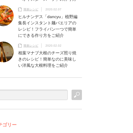
簡単レシピ
2020.02.07
ヒルナンデス「dancyu」植野編
集長インスタント麺パエリアの
レシピ！フライパン一つで簡単
にできる作り方をご紹介
簡単レシピ
2020.02.02
相葉マナブ大根のチーズ照り焼
きのレシピ！簡単なのに美味し
い洋風な大根料理をご紹介
テゴリー