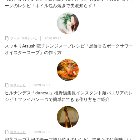
ーグのレシピ！ホイル包み焼きで失敗知らず！
フード
,
簡単レシピ
2020.03.23
スッキリAtsushi電子レンジスープレシピ「黒酢香るポークサワー
オイスタースープ」の作り方
簡単レシピ
2020.02.07
ヒルナンデス「dancyu」植野編集長インスタント麺パエリアのレ
シピ！フライパン一つで簡単にできる作り方をご紹介
簡単レシピ
2020.02.02
相葉マナブ大根のチーズ照り焼きのレシピ！簡単なのに美味しい