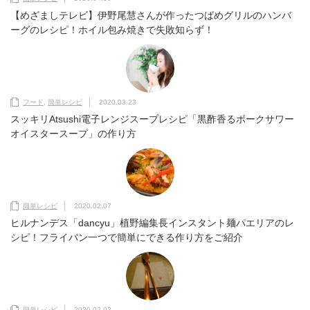
【めざましテレビ】伊野尾慧さんが作ったつばめグリルのハンバ
ーグのレシピ！ホイル包み焼きで失敗知らず！
フード
,
簡単レシピ
2020.03.23
スッキリAtsushi電子レンジスープレシピ「黒酢香るポークサワー
オイスタースープ」の作り方
簡単レシピ
2020.02.07
ヒルナンデス「dancyu」植野編集長インスタント麺パエリアのレ
シピ！フライパン一つで簡単にできる作り方をご紹介
簡単レシピ
2020.02.02