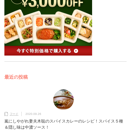
最近の投稿
フード
2020.09.26
嵐にしやがれ妻夫木聡のスパイスカレーのレシピ！スパイス５種
＆隠し味は中濃ソース！