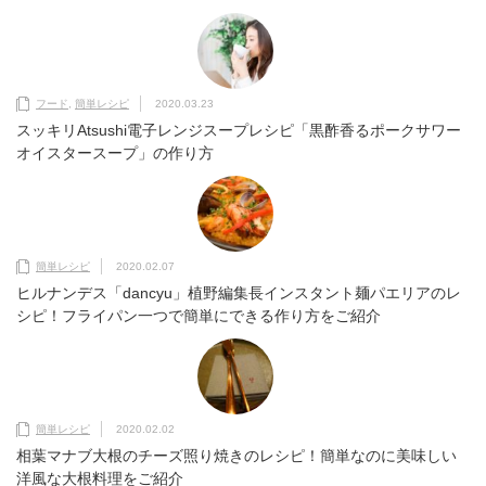
フード
,
簡単レシピ
2020.03.23
スッキリAtsushi電子レンジスープレシピ「黒酢香るポークサワー
オイスタースープ」の作り方
簡単レシピ
2020.02.07
ヒルナンデス「dancyu」植野編集長インスタント麺パエリアのレ
シピ！フライパン一つで簡単にできる作り方をご紹介
簡単レシピ
2020.02.02
相葉マナブ大根のチーズ照り焼きのレシピ！簡単なのに美味しい
洋風な大根料理をご紹介