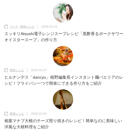
フード
,
簡単レシピ
2020.03.23
スッキリAtsushi電子レンジスープレシピ「黒酢香るポークサワー
オイスタースープ」の作り方
簡単レシピ
2020.02.07
ヒルナンデス「dancyu」植野編集長インスタント麺パエリアのレ
シピ！フライパン一つで簡単にできる作り方をご紹介
簡単レシピ
2020.02.02
相葉マナブ大根のチーズ照り焼きのレシピ！簡単なのに美味しい
洋風な大根料理をご紹介