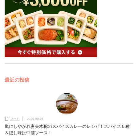
最近の投稿
フード
2020.09.26
嵐にしやがれ妻夫木聡のスパイスカレーのレシピ！スパイス５種
＆隠し味は中濃ソース！