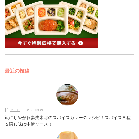
最近の投稿
フード
2020.09.26
嵐にしやがれ妻夫木聡のスパイスカレーのレシピ！スパイス５種
＆隠し味は中濃ソース！