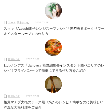
フード
,
簡単レシピ
2020.03.23
スッキリAtsushi電子レンジスープレシピ「黒酢香るポークサワー
オイスタースープ」の作り方
簡単レシピ
2020.02.07
ヒルナンデス「dancyu」植野編集長インスタント麺パエリアのレ
シピ！フライパン一つで簡単にできる作り方をご紹介
簡単レシピ
2020.02.02
相葉マナブ大根のチーズ照り焼きのレシピ！簡単なのに美味しい
洋風な大根料理をご紹介