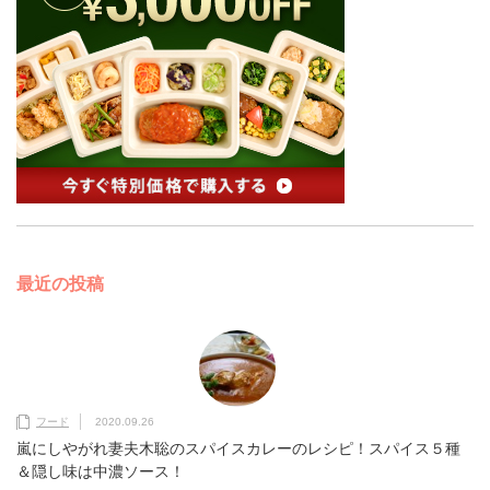
最近の投稿
フード
2020.09.26
嵐にしやがれ妻夫木聡のスパイスカレーのレシピ！スパイス５種
＆隠し味は中濃ソース！