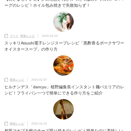
ーグのレシピ！ホイル包み焼きで失敗知らず！
フード
,
簡単レシピ
2020.03.23
スッキリAtsushi電子レンジスープレシピ「黒酢香るポークサワー
オイスタースープ」の作り方
簡単レシピ
2020.02.07
ヒルナンデス「dancyu」植野編集長インスタント麺パエリアのレ
シピ！フライパン一つで簡単にできる作り方をご紹介
簡単レシピ
2020.02.02
相葉マナブ大根のチーズ照り焼きのレシピ！簡単なのに美味しい