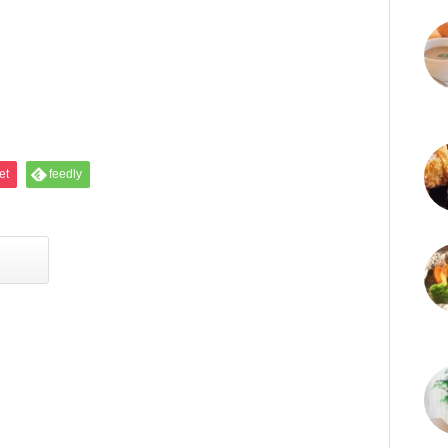
et
feedly