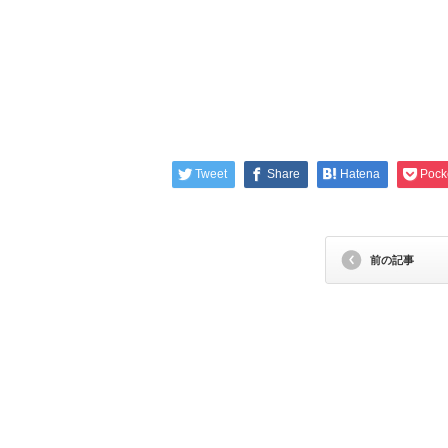
Tweet
Share
Hatena
Pock
前の記事