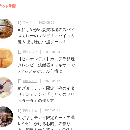
近の投稿
フード
2020.09.26
嵐にしやがれ妻夫木聡のスパイ
スカレーのレシピ！スパイス５
種＆隠し味は中濃ソース！
簡単レシピ
2020.06.23
【ヒルナンデス】カステラ卵焼
きレシピ！炊飯器＆ミキサーで
ふわふわのホテル仕様に
簡単レシピ
2020.05.12
めざましテレビ限定「俺のイタ
リアン」レシピ「うどんのフリ
ッタータ」の作り方
簡単レシピ
2020.05.12
めざましテレビ限定ミート矢澤
レシピ「かけるお肉」の作り
方！簡単＆作り置きにもOKI！