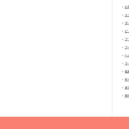
お
エ
ダ
ビ
フ
フ
ヘ
ラ
低
作
未
簡