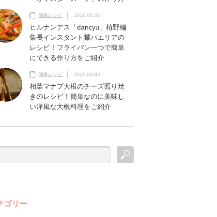
簡単レシピ
2020.02.07
ヒルナンデス「dancyu」植野編
集長インスタント麺パエリアの
レシピ！フライパン一つで簡単
にできる作り方をご紹介
簡単レシピ
2020.02.02
相葉マナブ大根のチーズ照り焼
きのレシピ！簡単なのに美味し
い洋風な大根料理をご紹介
テゴリー