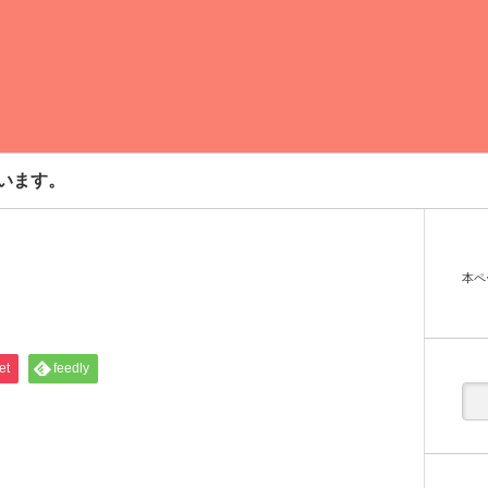
います。
本ペ
et
feedly