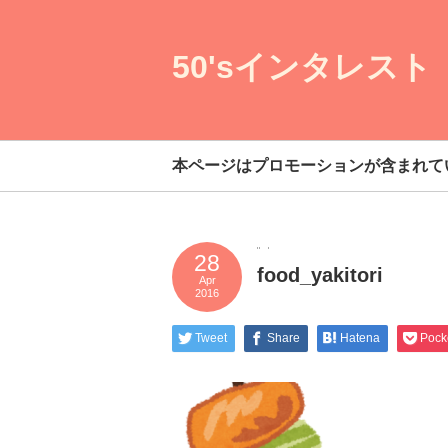
50'sインタレスト
本ページはプロモーションが含まれて
28
food_yakitori
Apr
2016
Tweet
Share
Hatena
Pock