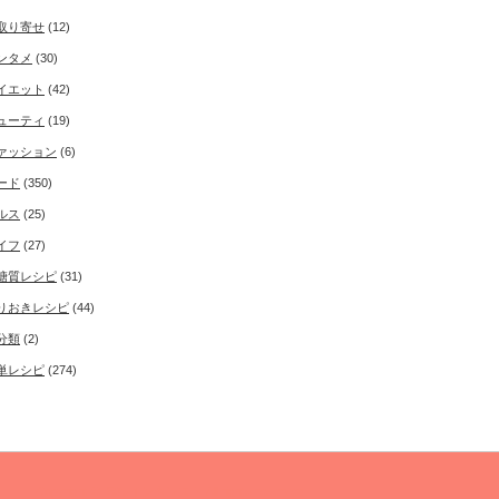
取り寄せ
(12)
ンタメ
(30)
イエット
(42)
ューティ
(19)
ァッション
(6)
ード
(350)
ルス
(25)
イフ
(27)
糖質レシピ
(31)
りおきレシピ
(44)
分類
(2)
単レシピ
(274)
Copyright ©
50'sインタレスト
All rights reserved.