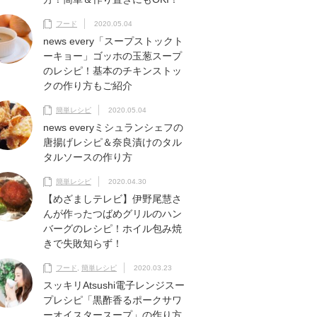
フード
2020.05.04
news every「スープストックト
ーキョー」ゴッホの玉葱スープ
のレシピ！基本のチキンストッ
クの作り方もご紹介
簡単レシピ
2020.05.04
news everyミシュランシェフの
唐揚げレシピ＆奈良漬けのタル
タルソースの作り方
簡単レシピ
2020.04.30
【めざましテレビ】伊野尾慧さ
んが作ったつばめグリルのハン
バーグのレシピ！ホイル包み焼
きで失敗知らず！
フード
,
簡単レシピ
2020.03.23
スッキリAtsushi電子レンジスー
プレシピ「黒酢香るポークサワ
ーオイスタースープ」の作り方