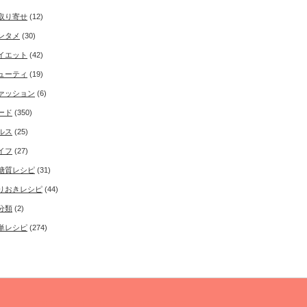
取り寄せ
(12)
ンタメ
(30)
イエット
(42)
ューティ
(19)
ァッション
(6)
ード
(350)
ルス
(25)
イフ
(27)
糖質レシピ
(31)
りおきレシピ
(44)
分類
(2)
単レシピ
(274)
Copyright ©
50'sインタレスト
All rights reserved.