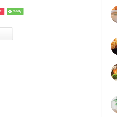
et
feedly