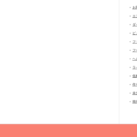
お
エ
ダ
ビ
フ
フ
ヘ
ラ
低
作
未
簡