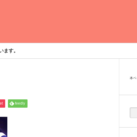
います。
本ペ
et
feedly