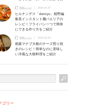
簡単レシピ
2020.02.07
ヒルナンデス「dancyu」植野編
集長インスタント麺パエリアの
レシピ！フライパン一つで簡単
にできる作り方をご紹介
簡単レシピ
2020.02.02
相葉マナブ大根のチーズ照り焼
きのレシピ！簡単なのに美味し
い洋風な大根料理をご紹介
テゴリー