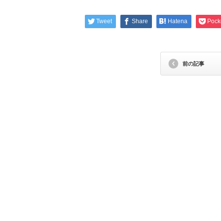
Tweet
Share
Hatena
Pock
前の記事