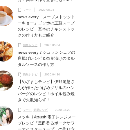
フード
2020.05.04
news every「スープストックト
ーキョー」ゴッホの玉葱スープ
のレシピ！基本のチキンストッ
クの作り方もご紹介
簡単レシピ
2020.05.04
news everyミシュランシェフの
唐揚げレシピ＆奈良漬けのタル
タルソースの作り方
簡単レシピ
2020.04.30
【めざましテレビ】伊野尾慧さ
んが作ったつばめグリルのハン
バーグのレシピ！ホイル包み焼
きで失敗知らず！
フード
,
簡単レシピ
2020.03.23
スッキリAtsushi電子レンジスー
プレシピ「黒酢香るポークサワ
ーオイスタースープ」の作り方