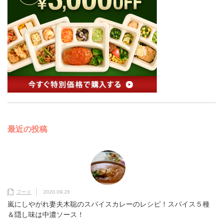
最近の投稿
フード
2020.09.26
嵐にしやがれ妻夫木聡のスパイスカレーのレシピ！スパイス５種
＆隠し味は中濃ソース！