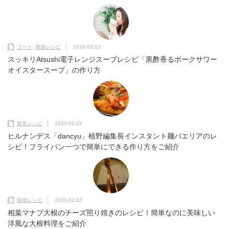
フード
,
簡単レシピ
2020.03.23
スッキリAtsushi電子レンジスープレシピ「黒酢香るポークサワー
オイスタースープ」の作り方
簡単レシピ
2020.02.07
ヒルナンデス「dancyu」植野編集長インスタント麺パエリアのレ
シピ！フライパン一つで簡単にできる作り方をご紹介
簡単レシピ
2020.02.02
相葉マナブ大根のチーズ照り焼きのレシピ！簡単なのに美味しい
洋風な大根料理をご紹介