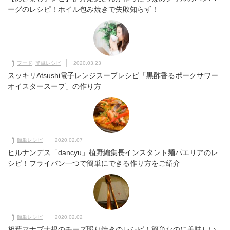
ーグのレシピ！ホイル包み焼きで失敗知らず！
フード
,
簡単レシピ
2020.03.23
スッキリAtsushi電子レンジスープレシピ「黒酢香るポークサワー
オイスタースープ」の作り方
簡単レシピ
2020.02.07
ヒルナンデス「dancyu」植野編集長インスタント麺パエリアのレ
シピ！フライパン一つで簡単にできる作り方をご紹介
簡単レシピ
2020.02.02
相葉マナブ大根のチーズ照り焼きのレシピ！簡単なのに美味しい