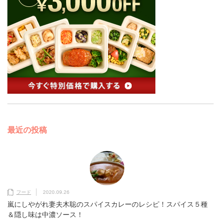
最近の投稿
フード
2020.09.26
嵐にしやがれ妻夫木聡のスパイスカレーのレシピ！スパイス５種
＆隠し味は中濃ソース！