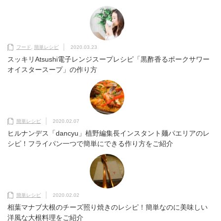
フード
,
簡単レシピ
2020.03.23
スッキリAtsushi電子レンジスープレシピ「黒酢香るポークサワー
オイスタースープ」の作り方
簡単レシピ
2020.02.07
ヒルナンデス「dancyu」植野編集長インスタント麺パエリアのレ
シピ！フライパン一つで簡単にできる作り方をご紹介
簡単レシピ
2020.02.02
相葉マナブ大根のチーズ照り焼きのレシピ！簡単なのに美味しい
洋風な大根料理をご紹介